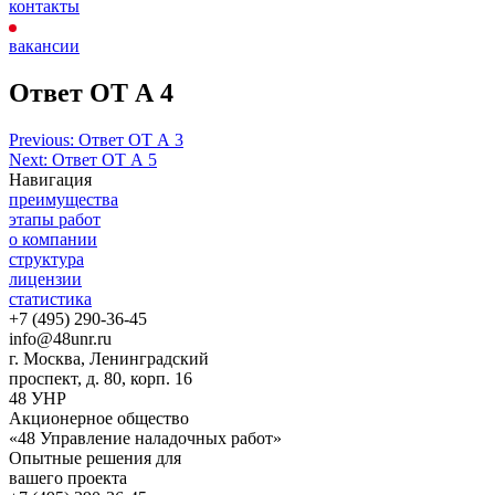
контакты
вакансии
Ответ ОТ А 4
Навигация
Previous:
Ответ ОТ А 3
Next:
Ответ ОТ А 5
по
Навигация
записям
преимущества
этапы работ
о компании
структура
лицензии
статистика
+7 (495) 290-36-45
info@48unr.ru
г. Москва, Ленинградский
проспект, д. 80, корп. 16
48 УНР
Aкционерное общество
«48 Управление наладочных работ»
Опытные решения для
вашего проекта