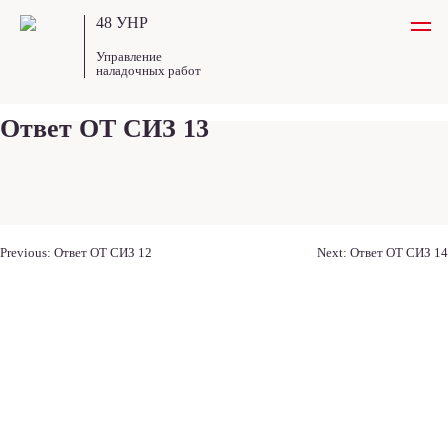
48 УНР
Управление
наладочных работ
Ответ ОТ СИЗ 13
Навигация
Previous:
Ответ ОТ СИЗ 12
Next:
Ответ ОТ СИЗ 14
по
записям
Навигация
преимущества
этапы работ
о компании