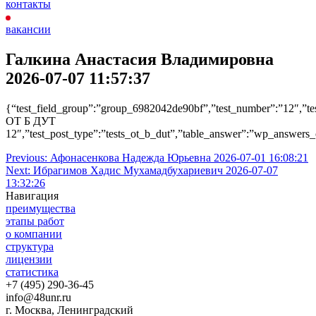
контакты
вакансии
Галкина Анастасия Владимировна
2026-07-07 11:57:37
{“test_field_group”:”group_6982042de90bf”,”test_number”:”12″,”t
ОТ Б ДУТ
12″,”test_post_type”:”tests_ot_b_dut”,”table_answer”:”wp_answers_
Навигация
Previous:
Афонасенкова Надежда Юрьевна 2026-07-01 16:08:21
Next:
Ибрагимов Хадис Мухамадбухариевич 2026-07-07
по
13:32:26
записям
Навигация
преимущества
этапы работ
о компании
структура
лицензии
статистика
+7 (495) 290-36-45
info@48unr.ru
г. Москва, Ленинградский