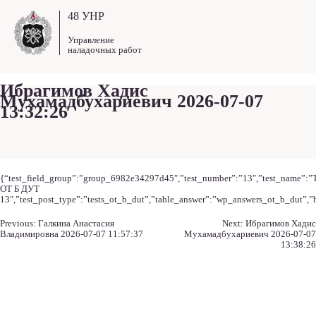
48 УНР
Управление
наладочных работ
Ибрагимов Хадис
Мухамадбухариевич 2026-07-07
13:32:26
{“test_field_group”:”group_6982e34297d45″,”test_number”:”13″,”test_name”:”
ОТ Б ДУТ
13″,”test_post_type”:”tests_ot_b_dut”,”table_answer”:”wp_answers_ot_b_dut”,”
Навигация
Previous:
Галкина Анастасия
Next:
Ибрагимов Хадис
по
Владимировна 2026-07-07 11:57:37
Мухамадбухариевич 2026-07-07
записям
13:38:26
Навигация