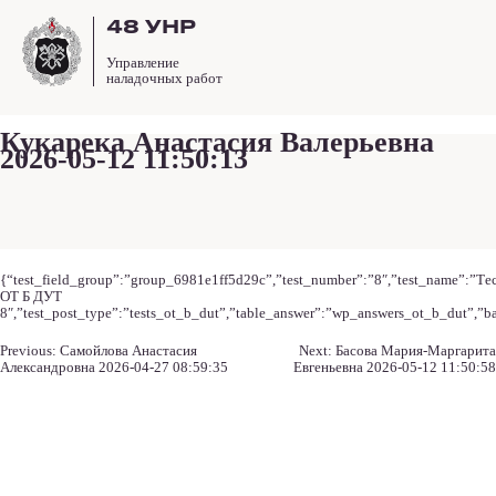
48 УНР
Управление
наладочных работ
Кукарека Анастасия Валерьевна
2026-05-12 11:50:13
{“test_field_group”:”group_6981e1ff5d29c”,”test_number”:”8″,”test_name”:”Те
ОТ Б ДУТ
8″,”test_post_type”:”tests_ot_b_dut”,”table_answer”:”wp_answers_ot_b_dut”,”ba
Навигация
Previous:
Самойлова Анастасия
Next:
Басова Мария-Маргарита
по
Александровна 2026-04-27 08:59:35
Евгеньевна 2026-05-12 11:50:58
записям
Навигация