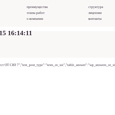
преимущества
структура
этапы работ
лицензии
о компании
контакты
5 16:14:11
т ОТ СИЗ 7″,”test_post_type”:”tests_ot_siz”,”table_answer”:”wp_answers_ot_si
Опытные решения д
вашего проекта