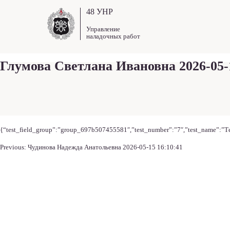
48 УНР
Управление
наладочных работ
Глумова Светлана Ивановна 2026-05-1
{“test_field_group”:”group_697b507455581″,”test_number”:”7″,”test_name”:”Тес
Навигация
Previous:
Чудинова Надежда Анатольевна 2026-05-15 16:10:41
по
записям
Навигация
преимущества
этапы работ